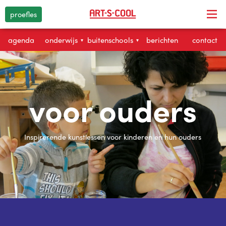
proefles
agenda
onderwijs
buitenschools
berichten
contact
▾
▾
voor ouders
Inspirerende kunstlessen voor kinderen en hun ouders