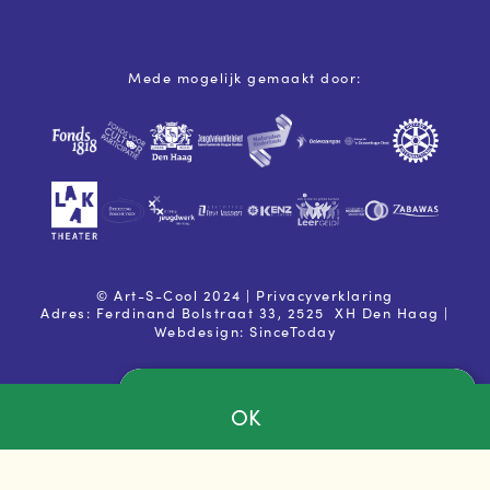
Mede mogelijk gemaakt door:
© Art-S-Cool 2024 |
Privacyverklaring
Adres: Ferdinand Bolstraat 33, 2525
XH Den Haag |
Webdesign:
SinceToday
OK
Ja, ik ga akkoord met de
privacy voorwaarden
Powered by