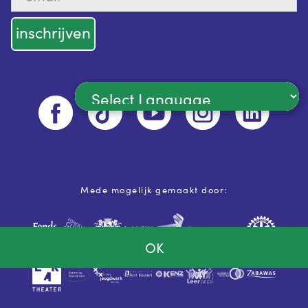
Powered by
Mede mogelijk gemaakt door:
OK
Ja, ik ga akkoord met de
privacy voorwaarden