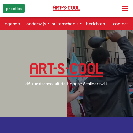
proefles
agenda
onderwijs
buitenschools
berichten
contact
▾
▾
dé kunstschool uit de Haagse Schilderswijk