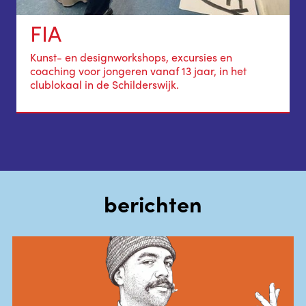
FIA
Kunst- en designworkshops, excursies en
coaching voor jongeren vanaf 13 jaar, in het
clublokaal in de Schilderswijk.
berichten