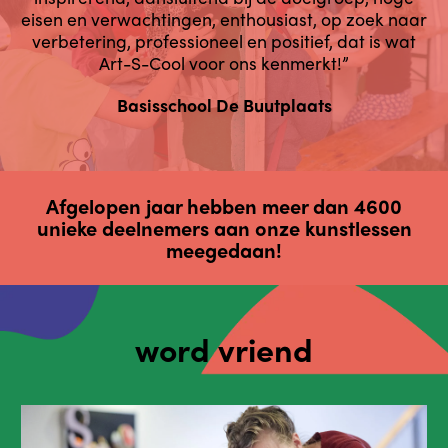
eisen en verwachtingen, enthousiast, op zoek naar
verbetering, professioneel en positief, dat is wat
Art-S-Cool voor ons kenmerkt!”
Basisschool De Buutplaats
Afgelopen jaar hebben meer dan 4600
unieke deelnemers aan onze kunstlessen
meegedaan!
word vriend