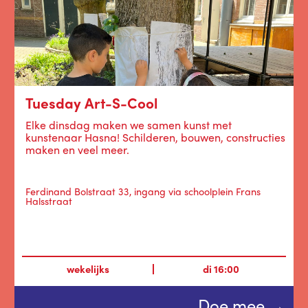
Tuesday Art-S-Cool
Elke dinsdag maken we samen kunst met
kunstenaar Hasna! Schilderen, bouwen, constructies
maken en veel meer.
Ferdinand Bolstraat 33, ingang via schoolplein Frans
Halsstraat
wekelijks
di
16:00
Doe mee →