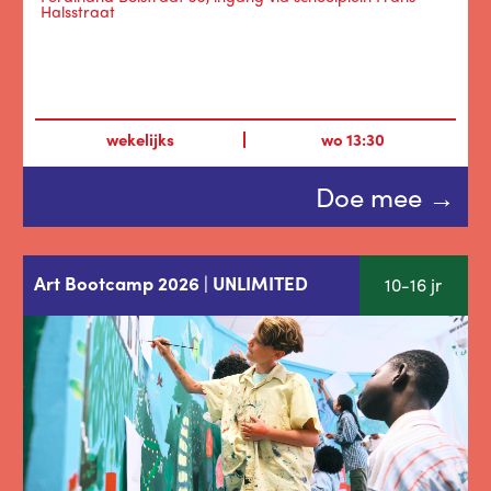
Halsstraat
wekelijks
wo
13:30
Doe mee →
Art Bootcamp 2026 | UNLIMITED
10-16 jr