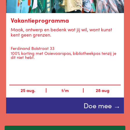
Vakantieprogramma
Maak, ontwerp en bedenk wat jij wil, want kunst
kent geen grenzen.
Ferdinand Bolstraat 33
100% korting met Ooievaarspas, bibliotheekpas tenzij je
dit niet hebt.
25
aug.
t/m
28
aug
Doe mee →