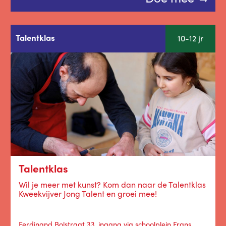
Talentklas
10-12 jr
Talentklas
Wil je meer met kunst? Kom dan naar de Talentklas
Kweekvijver Jong Talent en groei mee!
Ferdinand Bolstraat 33, ingang via schoolplein Frans