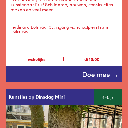
kunstenaar Erik! Schilderen, bouwen, constructies
maken en veel meer.
Ferdinand Bolstraat 33, ingang via schoolplein Frans
Halsstraat
wekelijks
di
16:00
Doe mee →
Kunstles op Dinsdag Mini
4-6 jr