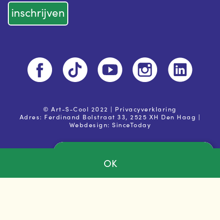
© Art-S-Cool 2022 |
Privacyverklaring
Adres: Ferdinand Bolstraat 33, 2525 XH Den Haag |
Webdesign:
SinceToday
OK
Ja, ik ga akkoord met de
privacy voorwaarden
Powered by