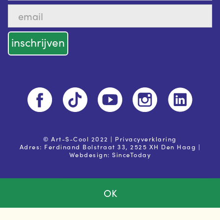
© Art-S-Cool 2022 |
Privacyverklaring
Adres: Ferdinand Bolstraat 33, 2525 XH Den Haag |
Webdesign:
SinceToday
OK
Ja, ik ga akkoord met de
privacy voorwaarden
Powered by