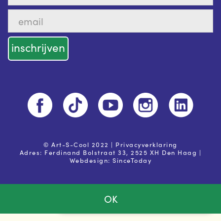
© Art-S-Cool 2022 |
Privacyverklaring
Adres: Ferdinand Bolstraat 33, 2525 XH Den Haag |
Webdesign:
SinceToday
OK
Ja, ik ga akkoord met de
privacy voorwaarden
Powered by