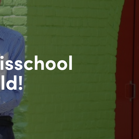
isschool
ld!