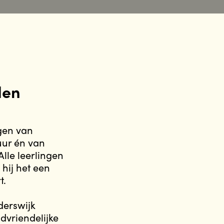
den
gen van
uur én van
Alle leerlingen
hij het een
t.
derswijk
dvriendelijke