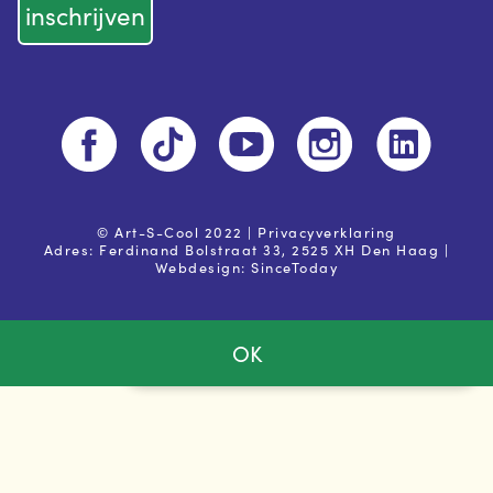
© Art-S-Cool 2022 |
Privacyverklaring
Adres: Ferdinand Bolstraat 33, 2525 XH Den Haag |
Webdesign:
SinceToday
OK
Ja, ik ga akkoord met de
privacy voorwaarden
Powered by