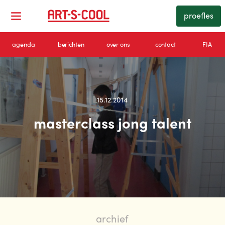
proefles
agenda
berichten
over ons
contact
FIA
15.12.2014
masterclass jong talent
archief