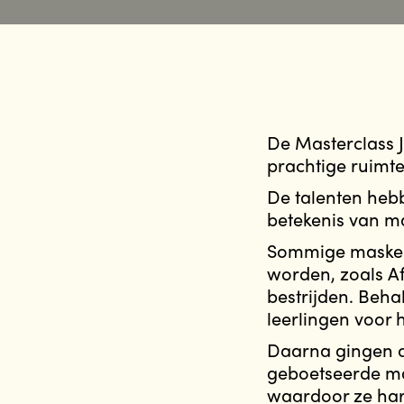
De Masterclass J
prachtige ruimt
De talenten heb
betekenis van ma
Sommige maskers 
worden, zoals A
bestrijden. Beh
leerlingen voor
Daarna gingen d
geboetseerde ma
waardoor ze har