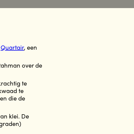
n
Quartair
, een
 Rahman over de
rachtig te
 kwaad te
en die de
an klei. De
 graden)