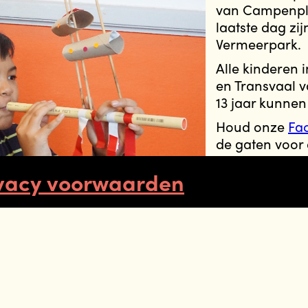
van Campenpl
laatste dag zij
Vermeerpark.
Alle kinderen i
en Transvaal v
13 jaar kunnen
Houd onze
Fa
de gaten voor 
updates.
vacy voorwaarden
Met dank aan
Den Haag en
Jeugdvakantiel