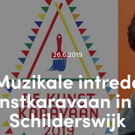
26.6.2019
Muzikale intred
nstkaravaan in
Schilderswijk