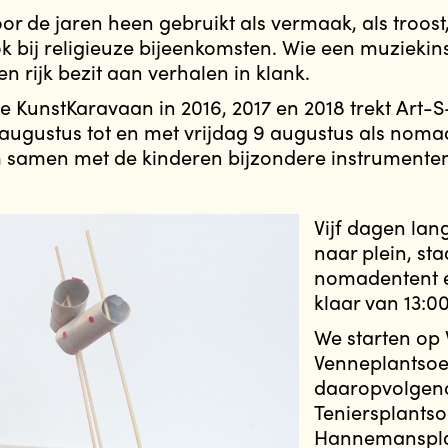
r de jaren heen gebruikt als vermaak, als troost,
k bij religieuze bijeenkomsten. Wie een muzieki
en rijk bezit aan verhalen in klank.
le KunstKaravaan in 2016, 2017 en 2018 trekt Art
ugustus tot en met vrijdag 9 augustus als noma
m samen met de kinderen bijzondere instrumente
Vijf dagen lan
naar plein, st
nomadentent e
klaar van 13:00
We starten op 
Venneplantsoe
daaropvolgen
Teniersplantso
Hannemanspla