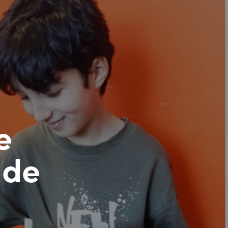
e
 de