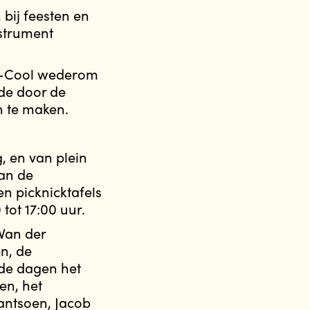
 bij feesten en
nstrument
-S-Cool wederom
de door de
n te maken.
g, en van plein
aan de
n picknicktafels
 tot 17:00 uur.
Van der
n, de
de dagen het
en, het
ntsoen, Jacob