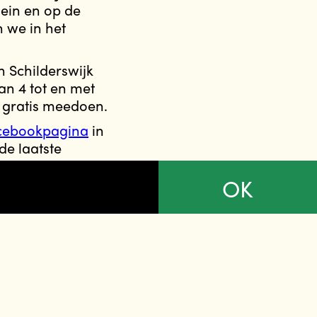
ein en op de
n we in het
n Schilderswijk
an 4 tot en met
 gratis meedoen.
cebookpagina
in
de laatste
OK
 de gemeente
oket.