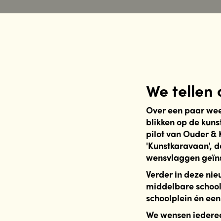
We tellen 
Over een paar wee
blikken op de kuns
pilot van Ouder & K
'Kunstkaravaan', d
wensvlaggen geïns
Verder in deze ni
middelbare school
schoolplein én ee
We wensen iederee