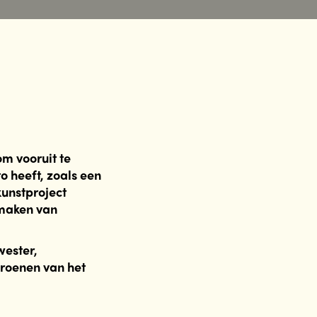
m vooruit te
o heeft, zoals een
kunstproject
 maken van
wester,
groenen van het