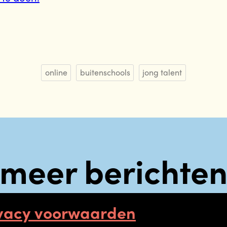
online
buitenschools
jong talent
meer berichte
vacy voorwaarden