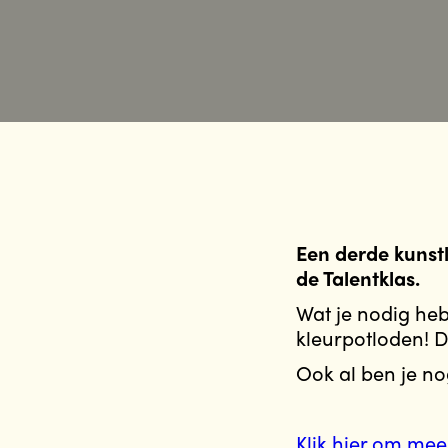
Een derde kunstl
de Talentklas.
Wat je nodig heb
kleurpotloden! D
Ook al ben je no
Klik hier om mee