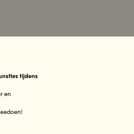
nstles tijdens
ar en
 meedoen!