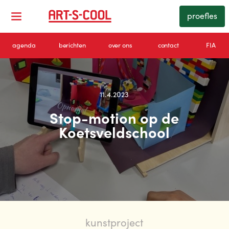
proefles
agenda
berichten
over ons
contact
FIA
11.4.2023
Stop-motion op de
Koetsveldschool
kunstproject