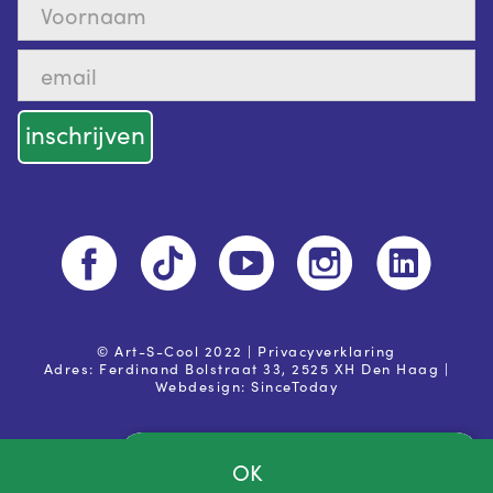
© Art-S-Cool 2022 |
Privacyverklaring
Adres: Ferdinand Bolstraat 33, 2525 XH Den Haag |
Webdesign:
SinceToday
OK
Ja, ik ga akkoord met de
privacy voorwaarden
Powered by