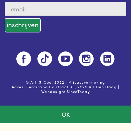
© Art-S-Cool 2022 |
Privacyverklaring
Adres: Ferdinand Bolstraat 33, 2525 XH Den Haag |
Webdesign:
SinceToday
OK
Ja, ik ga akkoord met de
privacy voorwaarden
Powered by