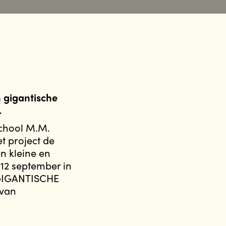
n gigantische
.
school M.M.
t project de
n kleine en
12 september in
 GIGANTISCHE
 van