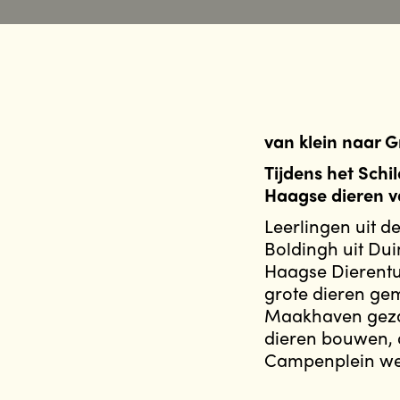
van klein naar 
Tijdens het Schi
Haagse dieren v
Leerlingen uit d
Boldingh uit Du
Haagse Dierentui
grote dieren ge
Maakhaven gezam
dieren bouwen, d
Campenplein we