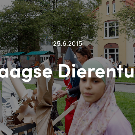
25.6.2015
aagse Dierentu