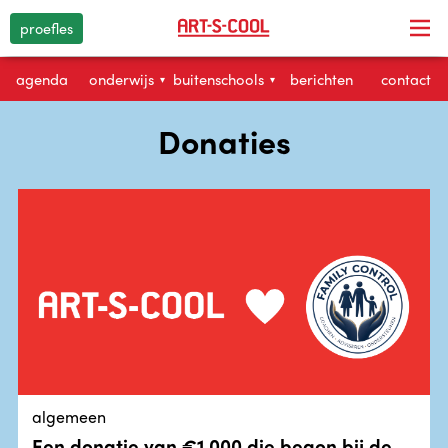
proefles
agenda
onderwijs
buitenschools
berichten
contact
▾
▾
Donaties
algemeen
Een donatie van €1.000 die begon bij de