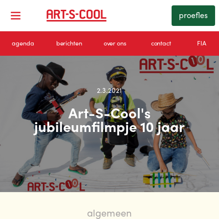
proefles
agenda
berichten
over ons
contact
FIA
2.3.2021
Art-S-Cool's
jubileumfilmpje 10 jaar
algemeen