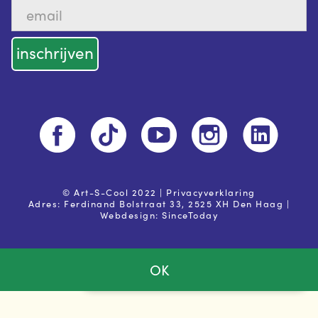
© Art-S-Cool 2022 |
Privacyverklaring
Adres: Ferdinand Bolstraat 33, 2525 XH Den Haag |
Webdesign:
SinceToday
OK
Ja, ik ga akkoord met de
privacy voorwaarden
Powered by