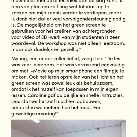
moeiteloos met deze techniek aan de slag kunt. Ik
ben van plan om zelf nog wat tutorials op te
zoeken om mijn kennis verder te verdiepen, maar
ik denk niet dat er veel vervolgondersteuning nodig
is. De mogelijkheid om het green screen te
gebruiken voor het creëren van achtergronden
voor video of 3D-werk van mijn studenten is zeer
waardevol. De workshop was niet alleen leerzaam,
maar ook duidelijk en gezellig."
Myung, een ander collectieflid, voegt toe: "De les
was zeer leerzaam. Het was verrassend eenvoudig
om met i-Movie op mijn smartphone een filmpje te
maken. Ook het leren opstellen van het licht en het
green screen was zowel leuk als behulpzaam,
omdat ik het nu zelf kan toepassen in mijn eigen
lessen. Caroline gaf duidelijke en snelle instructies.
Doordat we het zelf mochten opbouwen,
ervaarden we meteen hoe het moet. Een
geweldige ervaring!"