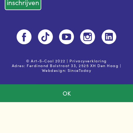
© Art-S-Cool 2022 |
Privacyverklaring
Adres: Ferdinand Bolstraat 33, 2525 XH Den Haag |
Webdesign:
SinceToday
OK
Ja, ik ga akkoord met de
privacy voorwaarden
Powered by