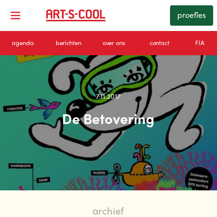
proefles
agenda
berichten
over ons
contact
FIA
7.11.2017
De Betovering
archief