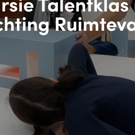
rsie Talentklas
chting Ruimtev