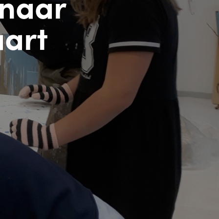
 naar
aart