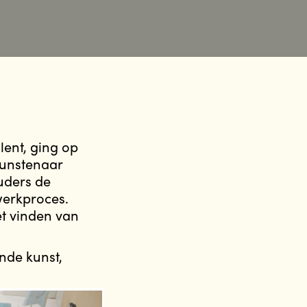
lent, ging op
kunstenaar
uders de
werkproces.
t vinden van
ende kunst,