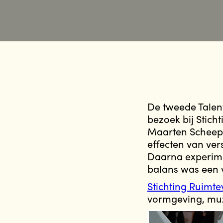
De tweede Talent
bezoek bij Stich
Maarten Scheepe
effecten van ver
Daarna experime
balans was een 
Stichting Ruimt
vormgeving, muz