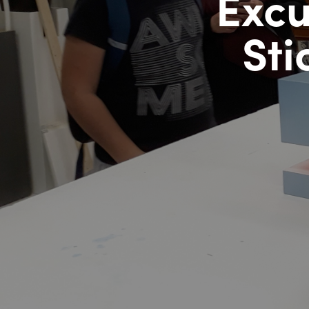
Excu
Sti