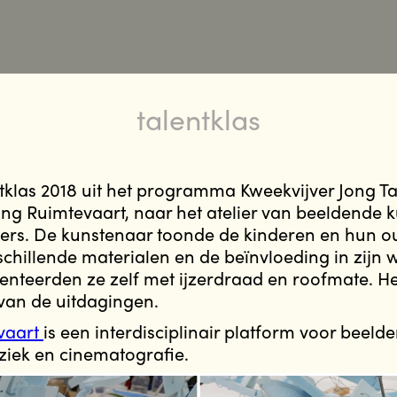
talentklas
klas 2018 uit het programma Kweekvijver Jong Ta
ting Ruimtevaart, naar het atelier van beeldende 
rs. De kunstenaar toonde de kinderen en hun o
schillende materialen en de beïnvloeding in zijn 
nteerden ze zelf met ijzerdraad en roofmate. He
van de uitdagingen.
evaart
is een interdisciplinair platform voor beeld
iek en cinematografie.