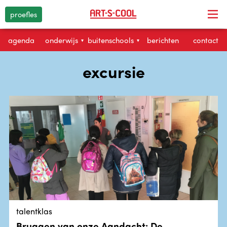
proefles
agenda
onderwijs
buitenschools
berichten
contact
▾
▾
excursie
talentklas
Bruggen van onze Aandacht: De