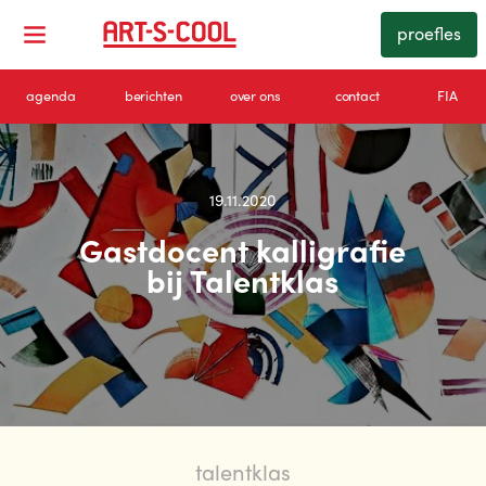
proefles
agenda
berichten
over ons
contact
FIA
19.11.2020
Gastdocent kalligrafie
bij Talentklas
talentklas