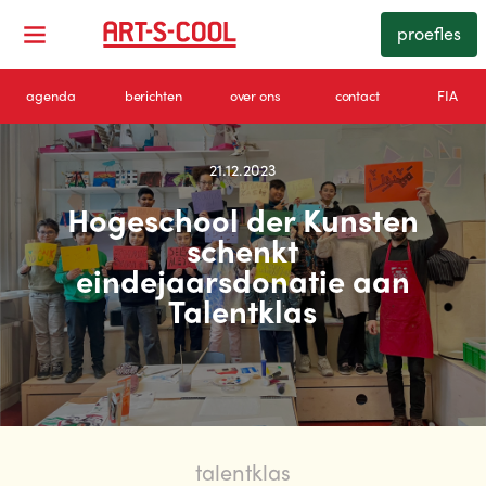
proefles
agenda
berichten
over ons
contact
FIA
21.12.2023
Hogeschool der Kunsten
schenkt
eindejaarsdonatie aan
Talentklas
talentklas