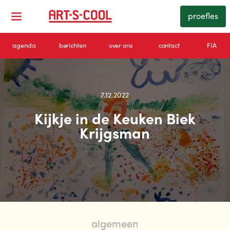
proefles
agenda
berichten
over ons
contact
FIA
7.12.2022
Kijkje in de Keuken Biek
Krijgsman
algemeen