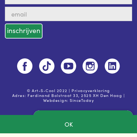
© Art-S-Cool 2022 |
Privacyverklaring
Adres: Ferdinand Bolstraat 33, 2525 XH Den Haag |
Webdesign:
SinceToday
OK
Ja, ik ga akkoord met de
privacy voorwaarden
Powered by