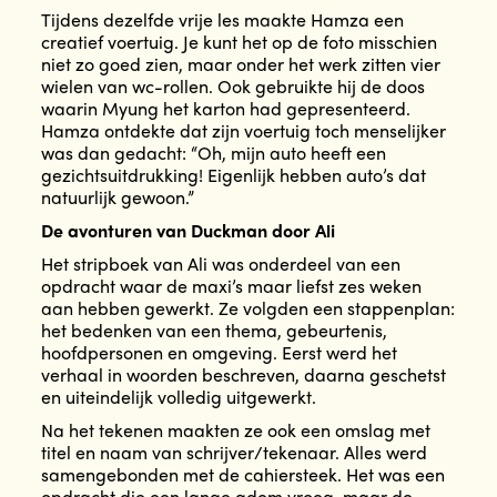
Tijdens dezelfde vrije les maakte Hamza een
creatief voertuig. Je kunt het op de foto misschien
niet zo goed zien, maar onder het werk zitten vier
wielen van wc-rollen. Ook gebruikte hij de doos
waarin Myung het karton had gepresenteerd.
Hamza ontdekte dat zijn voertuig toch menselijker
was dan gedacht: “Oh, mijn auto heeft een
gezichtsuitdrukking! Eigenlijk hebben auto’s dat
natuurlijk gewoon.”
De avonturen van Duckman door Ali
Het stripboek van Ali was onderdeel van een
opdracht waar de maxi’s maar liefst zes weken
aan hebben gewerkt. Ze volgden een stappenplan:
het bedenken van een thema, gebeurtenis,
hoofdpersonen en omgeving. Eerst werd het
verhaal in woorden beschreven, daarna geschetst
en uiteindelijk volledig uitgewerkt.
Na het tekenen maakten ze ook een omslag met
titel en naam van schrijver/tekenaar. Alles werd
samengebonden met de cahiersteek. Het was een
opdracht die een lange adem vroeg, maar de