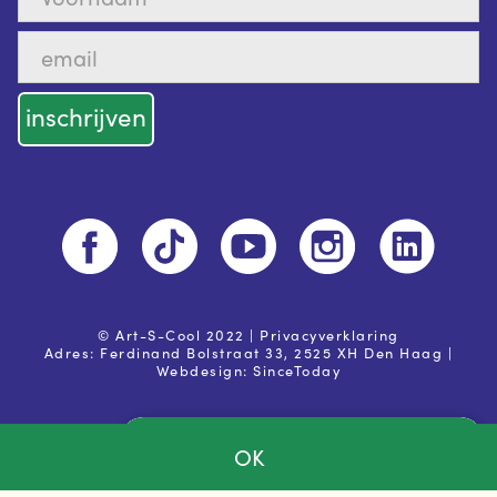
© Art-S-Cool 2022 |
Privacyverklaring
Adres: Ferdinand Bolstraat 33, 2525 XH Den Haag |
Webdesign:
SinceToday
OK
Ja, ik ga akkoord met de
privacy voorwaarden
Powered by