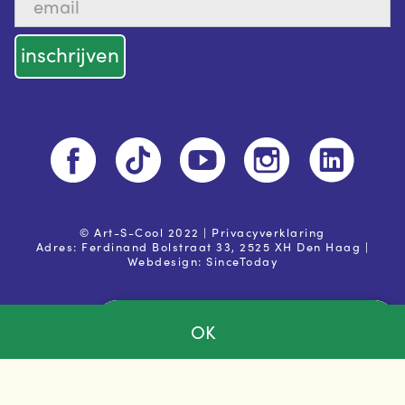
© Art-S-Cool 2022 |
Privacyverklaring
Adres: Ferdinand Bolstraat 33, 2525 XH Den Haag |
Webdesign:
SinceToday
OK
Ja, ik ga akkoord met de
privacy voorwaarden
Powered by