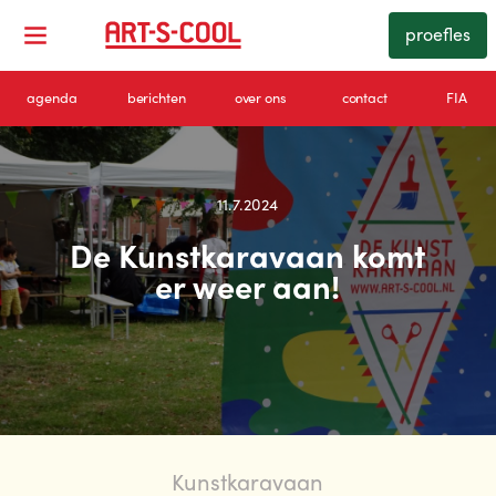
proefles
agenda
berichten
over ons
contact
FIA
11.7.2024
De Kunstkaravaan komt
er weer aan!
Kunstkaravaan