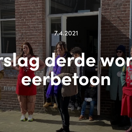
7.4.2021
rslag derde wo
eerbetoon