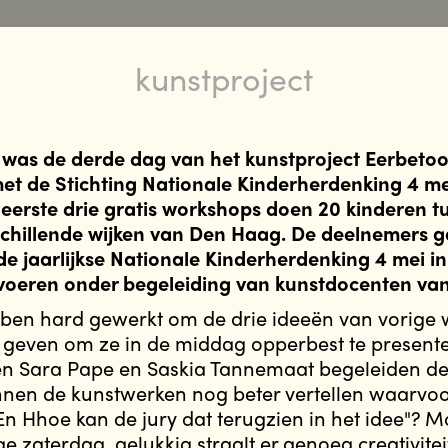
kunstproject
 was de derde dag van het kunstproject Eerbetoo
t de Stichting Nationale Kinderherdenking 4 me
eerste drie gratis workshops doen 20 kinderen t
rschillende wijken van Den Haag. De deelnemers 
de jaarlijkse Nationale Kinderherdenking 4 mei
voeren onder begeleiding van kunstdocenten van
ben hard gewerkt om de drie ideeën van vorige
 geven om ze in de middag opperbest te presente
n Sara Pape en Saskia Tannemaat begeleiden de 
nnen de kunstwerken nog beter vertellen waarvoo
En Hhoe kan de jury dat terugzien in het idee"? M
e zaterdag, gelukkig straalt er genoeg creativite