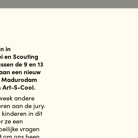
n in
i en Scouting
ussen de 9 en 13
gaan een nieuw
 in Madurodam
 Art-S-Cool.
 week andere
ren aan de jury.
kinderen in dit
r ze een
oeilijke vragen
it om ons heen.