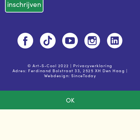
© Art-S-Cool 2022 |
Privacyverklaring
Adres: Ferdinand Bolstraat 33, 2525 XH Den Haag |
Webdesign:
SinceToday
OK
Ja, ik ga akkoord met de
privacy voorwaarden
Powered by