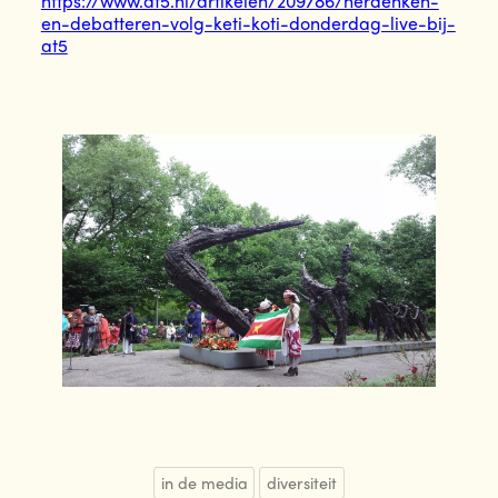
https://www.at5.nl/artikelen/209786/herdenken-
en-debatteren-volg-keti-koti-donderdag-live-bij-
at5
in de media
diversiteit