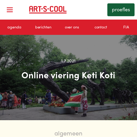
proefles
agenda
berichten
over ons
contact
FIA
1.7.2021
Online viering Keti Koti
algemeen