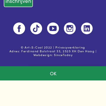
© Art-S-Cool 2022 |
Privacyverklaring
Adres: Ferdinand Bolstraat 33, 2525 XH Den Haag |
Webdesign:
SinceToday
OK
Ja, ik ga akkoord met de
privacy voorwaarden
Powered by