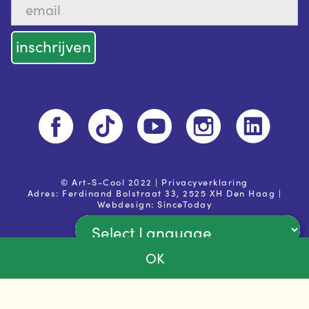
© Art-S-Cool 2022 |
Privacyverklaring
Adres: Ferdinand Bolstraat 33, 2525 XH Den Haag |
Webdesign:
SinceToday
Powered by
OK
Ja, ik ga akkoord met de
privacy voorwaarden