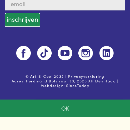
© Art-S-Cool 2022 |
Privacyverklaring
Adres: Ferdinand Bolstraat 33, 2525 XH Den Haag |
Webdesign:
SinceToday
OK
Ja, ik ga akkoord met de
privacy voorwaarden
Powered by