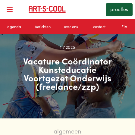
proefles
agenda
berichten
over ons
contact
FIA
1.7.2025
Vacature Coördinator
Kunsteducatie
Voortgezet Onderwijs
(freelance/zzp)
algemeen