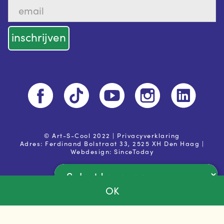
© Art-S-Cool 2022 |
Privacyverklaring
Adres: Ferdinand Bolstraat 33, 2525 XH Den Haag |
Webdesign:
SinceToday
OK
Powered by
Ja, ik ga akkoord met de
privacy voorwaarden