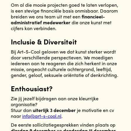
Om al die mooie projecten goed te laten verlopen,
is een stevige financiële basis onmisbaar. Daarom
breiden we ons team uit met een
financieel-
administratief medewerker
die onze kunst met
cijfers kan verbinden.
Inclusie & Diversiteit
Bij Art-S-Cool geloven we dat kunst sterker wordt
door verschillende perspectieven. We moedigen
iedereen aan te reageren die zich herkent in onze
missie, ongeacht culturele achtergrond, leeftijd,
gender, geloof, seksuele oriëntatie of denkrichting.
Enthousiast?
Zie jij jezelf bijdragen aan onze kleurrijke
organisatie?
Stuur dan
uiterlijk 3 december
je motivatie en cv
naar
info@art-s-cool.nl
.
De eerste sollicitatiegesprekken vinden plaats op
dinsdag 9 december
en
donderdag 11 december
.