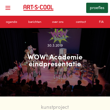
proefles
agenda
berichten
over ons
contact
FIA
30.3.2019
WOW! Academie
eindpresentatie
kunstproject