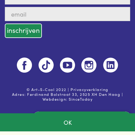
© Art-S-Cool 2022 |
Privacyverklaring
Adres: Ferdinand Bolstraat 33, 2525 XH Den Haag |
Webdesign:
SinceToday
OK
Ja, ik ga akkoord met de
privacy voorwaarden
Powered by