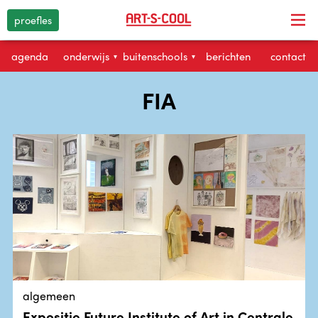
proefles
agenda
onderwijs
buitenschools
berichten
contact
▾
▾
FIA
algemeen
Expositie Future Institute of Art in Centrale