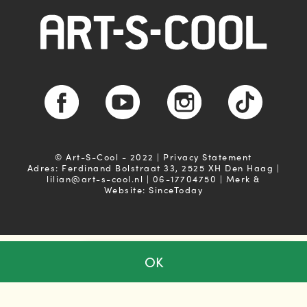
© Art-S-Cool - 2022 | Privacy Statement
Adres: Ferdinand Bolstraat 33, 2525 XH Den Haag |
lilian@art-s-cool.nl | 06-17704750 | Merk &
Website: SinceToday
OK
Ja, ik ga akkoord met de
privacy voorwaarden
Powered by