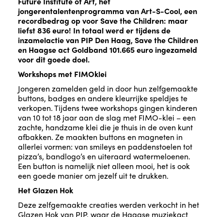
Future Institute of Art, hét
jongerentalentenprogramma van Art-S-Cool, een
recordbedrag op voor Save the Children: maar
liefst 836 euro! In totaal werd er tijdens de
inzamelactie van PIP Den Haag, Save the Children
en Haagse act Goldband 101.665 euro ingezameld
voor dit goede doel.
Workshops met FIMOklei
Jongeren zamelden geld in door hun zelfgemaakte
buttons, badges en andere kleurrijke speldjes te
verkopen. Tijdens twee workshops gingen kinderen
van 10 tot 18 jaar aan de slag met FIMO-klei – een
zachte, handzame klei die je thuis in de oven kunt
afbakken. Ze maakten buttons en magneten in
allerlei vormen: van smileys en paddenstoelen tot
pizza’s, bandlogo’s en uiteraard watermeloenen.
Een button is namelijk niet alleen mooi, het is ook
een goede manier om jezelf uit te drukken.
Het Glazen Hok
Deze zelfgemaakte creaties werden verkocht in het
Glazen Hok van PIP, waar de Haagse muziekact