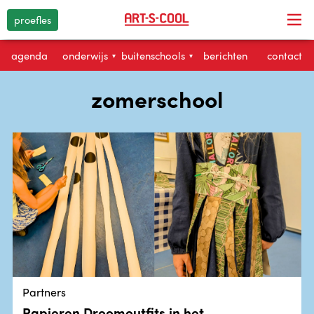
proefles
agenda
onderwijs
buitenschools
berichten
contact
▾
▾
zomerschool
Partners
Papieren Droomoutfits in het