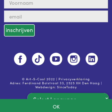
© Art-S-Cool 2022 |
Privacyverklaring
Adres: Ferdinand Bolstraat 33, 2525 XH Den Haag |
Webdesign:
SinceToday
OK
Powered by
Ja, ik ga akkoord met de
privacy voorwaarden