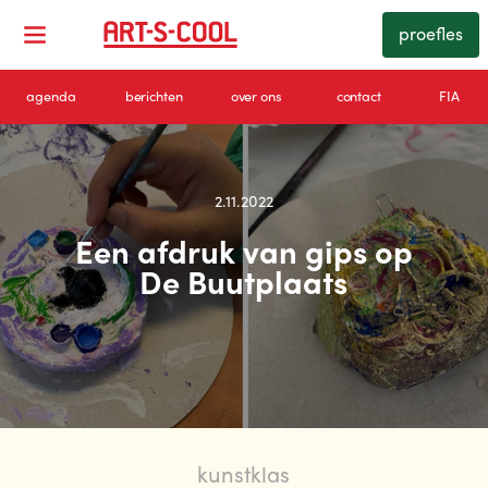
proefles
agenda
berichten
over ons
contact
FIA
2.11.2022
Een afdruk van gips op
De Buutplaats
kunstklas