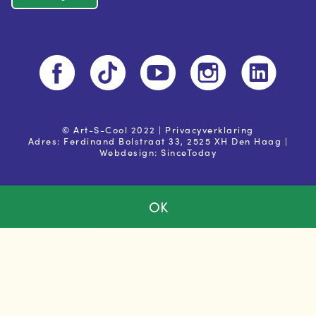
© Art-S-Cool 2022 |
Privacyverklaring
Adres: Ferdinand Bolstraat 33, 2525 XH Den Haag |
Webdesign:
SinceToday
OK
Ja, ik ga akkoord met de
privacy voorwaarden
Powered by