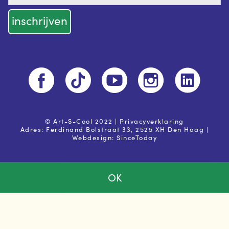
© Art-S-Cool 2022 |
Privacyverklaring
Adres: Ferdinand Bolstraat 33, 2525 XH Den Haag |
Webdesign:
SinceToday
OK
Ja, ik ga akkoord met de
privacy voorwaarden
Powered by