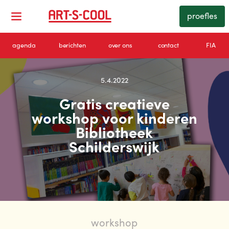
proefles
agenda
berichten
over ons
contact
FIA
5.4.2022
Gratis creatieve
workshop voor kinderen
Bibliotheek
Schilderswijk
workshop