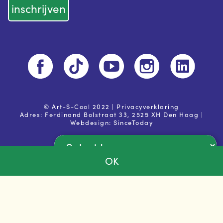
© Art-S-Cool 2022 |
Privacyverklaring
Adres: Ferdinand Bolstraat 33, 2525 XH Den Haag |
Webdesign:
SinceToday
OK
Powered by
Ja, ik ga akkoord met de
privacy voorwaarden