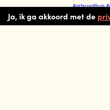
#artscoolthuis
#
Ja, ik ga akkoord met de
pri