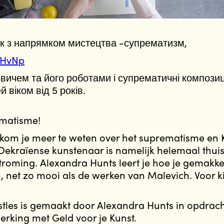
к з напрямком мистецтва -супрематизм,
OIHvNp
ичем та його роботами і супрематичні композиц
й віком від 5 років.
ematisme!
 kom je meer te weten over het suprematisme en 
ekraïense kunstenaar is namelijk helemaal thuis
troming. Alexandra Hunts leert je hoe je gemakkeli
, net zo mooi als de werken van Malevich. Voor k
tles is gemaakt door Alexandra Hunts in opdrach
rking met Geld voor je Kunst.