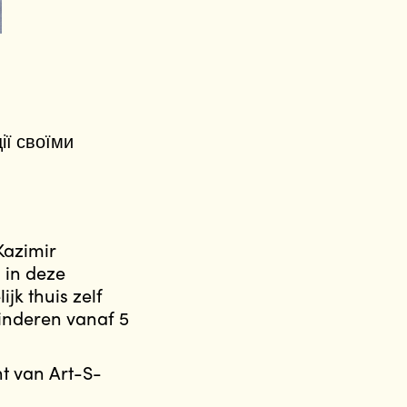
ії своїми
Kazimir
 in deze
jk thuis zelf
inderen vanaf 5
t van Art-S-