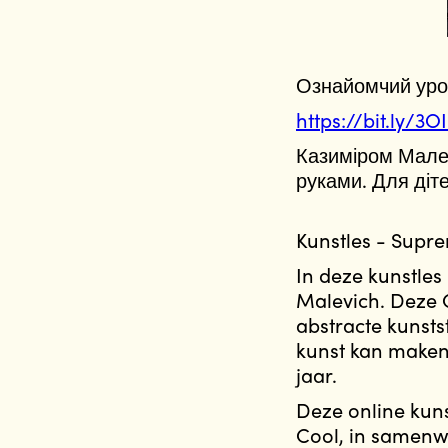
Ознайомчий уро
https://bit.ly/3
Казиміром Малев
руками. Для діте
Kunstles - Supr
In deze kunstles
Malevich. Deze O
abstracte kunsts
kunst kan maken
jaar.
Deze online kuns
Cool, in samenwe