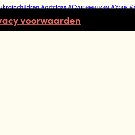
ukrainchildren
#artclass
#Супрематизм
#Урок
#
vacy voorwaarden
online
partners
diversiteit
meer berichte