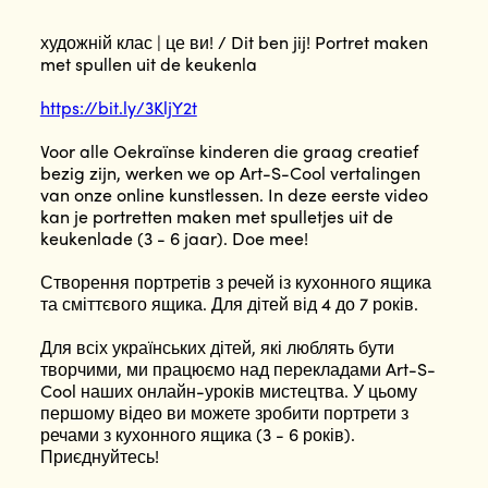
художній клас | це ви! / Dit ben jij! Portret maken
met spullen uit de keukenla
https://bit.ly/3KljY2t
Voor alle Oekraïnse kinderen die graag creatief
bezig zijn, werken we op Art-S-Cool vertalingen
van onze online kunstlessen. In deze eerste video
kan je portretten maken met spulletjes uit de
keukenlade (3 - 6 jaar). Doe mee!
Створення портретів з речей із кухонного ящика
та сміттєвого ящика. Для дітей від 4 до 7 років.
Для всіх українських дітей, які люблять бути
творчими, ми працюємо над перекладами Art-S-
Cool наших онлайн-уроків мистецтва. У цьому
першому відео ви можете зробити портрети з
речами з кухонного ящика (3 - 6 років).
Приєднуйтесь!