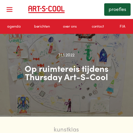
proefles
agenda
berichten
over ons
contact
FIA
31.1.2022
Op ruimtereis tijdens
Thursday Art-S-Cool
kunstklas