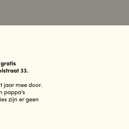
gratis
lstraat 33.
it jaar mee door.
n pappa's
s zijn er geen