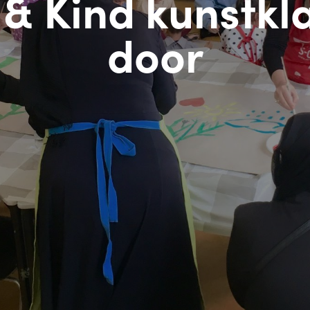
& Kind kunstkl
door