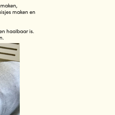
n maken,
uisjes maken en
en haalbaar is.
n.