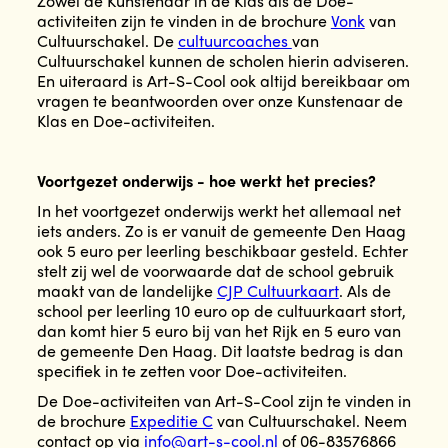
Zowel de Kunstenaar in de Klas als de Doe-
activiteiten zijn te vinden in de brochure
Vonk
van
Cultuurschakel. De
cultuurcoaches
van
Cultuurschakel kunnen de scholen hierin adviseren.
En uiteraard is Art-S-Cool ook altijd bereikbaar om
vragen te beantwoorden over onze Kunstenaar de
Klas en Doe-activiteiten.
Voortgezet onderwijs - hoe werkt het precies?
In het voortgezet onderwijs werkt het allemaal net
iets anders. Zo is er vanuit de gemeente Den Haag
ook 5 euro per leerling beschikbaar gesteld. Echter
stelt zij wel de voorwaarde dat de school gebruik
maakt van de landelijke
CJP Cultuurkaart
. Als de
school per leerling 10 euro op de cultuurkaart stort,
dan komt hier 5 euro bij van het Rijk en 5 euro van
de gemeente Den Haag. Dit laatste bedrag is dan
specifiek in te zetten voor Doe-activiteiten.
De Doe-activiteiten van Art-S-Cool zijn te vinden in
de brochure
Expeditie C
van Cultuurschakel. Neem
contact op via
info@art-s-cool.nl
of 06-83576866