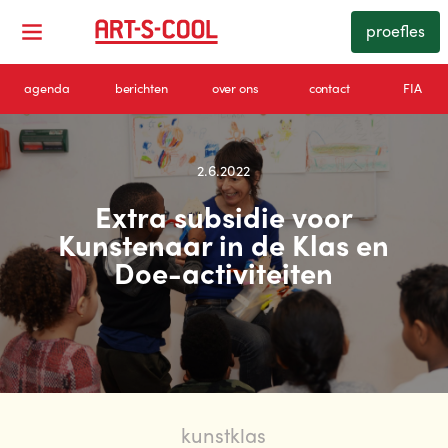
proefles
agenda
berichten
over ons
contact
FIA
2.6.2022
Extra subsidie voor
Kunstenaar in de Klas en
Doe-activiteiten
kunstklas