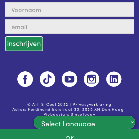
© Art-S-Cool 2022 |
Privacyverklaring
Adres: Ferdinand Bolstraat 33, 2525 XH Den Haag |
Webdesign:
SinceToday
Powered by
OK
Ja, ik ga akkoord met de
privacy voorwaarden