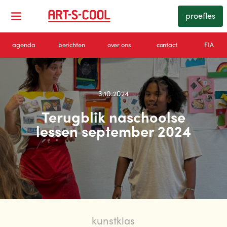
proefles
agenda
berichten
over ons
contact
FIA
3.10.2024
Terugblik naschoolse
lessen september 2024
kunstklas