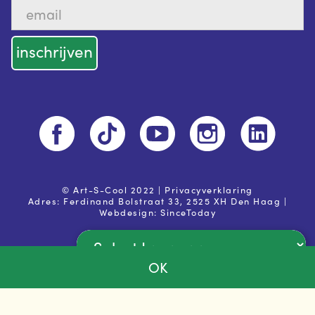
© Art-S-Cool 2022 |
Privacyverklaring
Adres: Ferdinand Bolstraat 33, 2525 XH Den Haag |
Webdesign:
SinceToday
OK
Powered by
Ja, ik ga akkoord met de
privacy voorwaarden