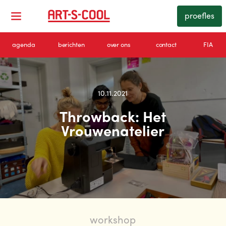
proefles
agenda
berichten
over ons
contact
FIA
10.11.2021
Throwback: Het
Vrouwenatelier
workshop